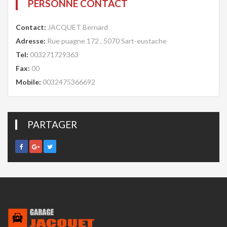
PERSONNE CONTACT
Contact:
JACQUET Bernard
Adresse:
Rue puagne 172 , 5070 Sart-eustache
Tel:
003271729363
Fax:
00
Mobile:
0032475366692
PARTAGER