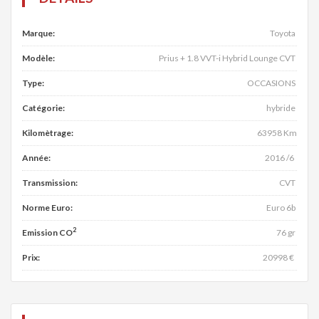
Marque:
Toyota
Modèle:
Prius + 1.8 VVT-i Hybrid Lounge CVT
Type:
OCCASIONS
Catégorie:
hybride
Kilomètrage:
63958 Km
Année:
2016 /6
Transmission:
CVT
Norme Euro:
Euro 6b
2
Emission CO
76 gr
Prix:
20998 €